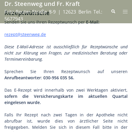
Dr. Steenweg und Fr. Kraft
Zum
Inhalt
Suche
Fritz-Reuter-Straße 8-9 | 12623 Berlin Tel.:
Men
Rezeptwünsche
springen
umsc
5677943
Senden Sie uns Ihren Rezeptwunsch per
E-Mail
:
rezept@steenweg.de
Diese E-Mail-Adresse ist ausschließlich für Rezeptwünsche und
nicht zur Klärung von Fragen, zur medizinischen Beratung oder
Terminvereinbarung.
Sprechen Sie Ihren Rezeptwunsch auf unseren
Anrufbeantworter
:
030-956 035 56.
Das E-Rezept wird innerhalb von zwei Werktagen aktiviert,
sofern die Versicherungskarte im aktuellen Quartal
eingelesen wurde.
Falls Ihr Rezept nach zwei Tagen in der Apotheke nicht
abrufbar ist, wurde dies von ärztlicher Seite nicht
freigegeben. Melden Sie sich in diesem Fall bitte in der